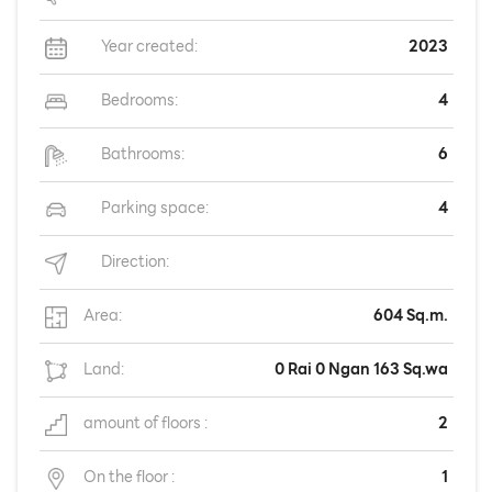
Year created:
2023
Bedrooms:
4
Bathrooms:
6
Parking space:
4
Direction:
Area:
604 Sq.m.
Land:
0 Rai 0 Ngan 163 Sq.wa
amount of floors :
2
On the floor :
1