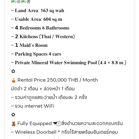
– 𝐋𝐚𝐧𝐝 𝐀𝐫𝐞𝐚: 𝟭𝟔𝟑 𝐬𝐪.𝐰𝐚𝐡
– 𝐔𝐬𝐚𝐛𝐥𝐞 𝐀𝐫𝐞𝐚: 𝟔𝟎𝟰 𝐬𝐪.𝐦.
– 𝟰 𝐁𝐞𝐝𝐫𝐨𝐨𝐦𝐬 𝟔 𝐁𝐚𝐭𝐡𝐫𝐨𝐨𝐦𝐬
– 𝟮 𝐊𝐢𝐭𝐜𝐡𝐞𝐧𝐬 (𝐓𝐡𝐚𝐢 / 𝐖𝐞𝐬𝐭𝐞𝐫𝐧)
– 𝟭 𝐌𝐚𝐢𝐝’𝐬 𝐑𝐨𝐨𝐦
– 𝐏𝐚𝐫𝐤𝐢𝐧𝐠 𝐒𝐩𝐚𝐜𝐞𝐬 𝟰 𝐜𝐚𝐫𝐬
– 𝐏𝐫𝐢𝐯𝐚𝐭𝐞 𝐌𝐢𝐧𝐞𝐫𝐚𝐥 𝐖𝐚𝐭𝐞𝐫 𝐒𝐰𝐢𝐦𝐦𝐢𝐧𝐠 𝐏𝐨𝐨𝐥 (𝟒.𝟒 × 𝟖.𝟖 𝐦.)
✿
Rental Price 250,000 THB / Month
มัดจำ 2 เดือน + ล่วงหน้า 1 เดือน
– รวมค่าดูแลสระว่ายน้ำ เดือนละ 2 ครั้ง
– รวม internet WiFi
✿
Fully Equipped
❤︎
⍤⃝ สิ่งอำนวยความสะดวกครบครัน
– Wireless Doorbell * กริ่งไร้สายพร้อมอินเตอร์คอม