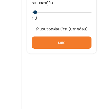
ระยะเวลากู้ยืม
1
ปี
จำนวนงวดผ่อนชำระ (บาท/เดือน)
รีเซ็ต