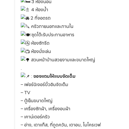
3 ห้องนอน
4 ห้องน้ำ
2 ที่จอดรถ
ครัวภายนอกและภานใน
ชุดโต๊ะรับประทานอาหาร
ห้องซักรีด
ห้องนั่งเล่น
สวนหน้าบ้านสวยงามและขนาดใหญ่
.
:
ของแถมให้แบบจัดเต็ม
– เฟอร์นิเจอร์บิ้วอินจัดเต็ม
– TV
– ตู้เย็นขนาดใหญ่
– เครื่องซักผ้า, เครื่องอบผ้า
– เคาน์เตอร์ครัว
– อ่าง, เตาแก็ส, ที่ดูดควัน, เตาอบ, ไมโครเวฟ