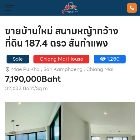
ขายบ้านใหม่ สนามหญ้ากว้าง
ที่ดิน 187.4 ตรว สันกำแพง
Sale
Chiang Mai House
1,250
Mae Pu Kha ,
San Kamphaeng ,
Chiang Mai
7,190,000Baht
32,682 Baht/Sq.m.