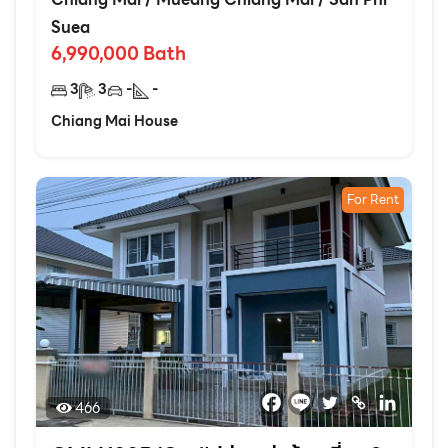
Suea
6,990,000
Bath
3
3
-
-
Chiang Mai House
For Rent
466