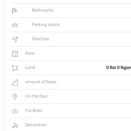
Bathrooms:
Parking space:
Direction:
Area:
Land:
0 Rai 0 Ngan
amount of floors :
On the floor :
Facilities:
Decoration: