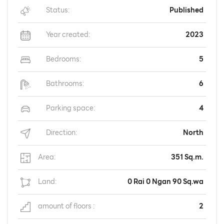
Status:
Published
Year created:
2023
Bedrooms:
5
Bathrooms:
6
Parking space:
4
Direction:
North
Area:
351 Sq.m.
Land:
0 Rai 0 Ngan 90 Sq.wa
amount of floors :
2