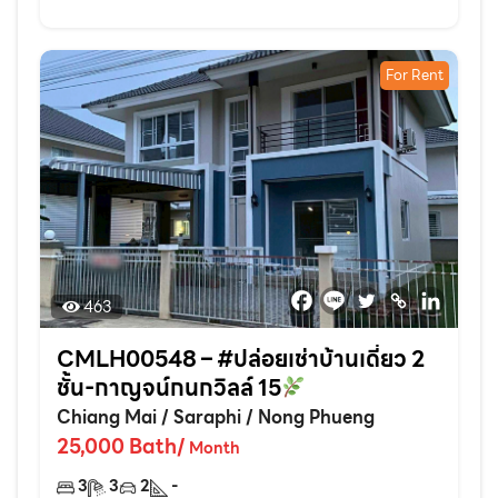
For Rent
463
CMLH00548 – #ปล่อยเช่าบ้านเดี่ยว 2
ชั้น-กาญจน์กนกวิลล์ 15
Chiang Mai
/
Saraphi
/
Nong Phueng
25,000
Bath
/
Month
3
3
2
-