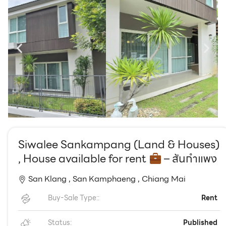
EN
TH
Siwalee Sankampang (Land & Houses)
, House available for rent
– สันกำแพง
San Klang ,
San Kamphaeng ,
Chiang Mai
Buy-Sale Type::
Rent
Status:
Published