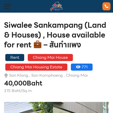
Siwalee Sankampang (Land
& Houses) , House available
for rent
– สันกำแพง
Rent
Chiang Mai House
Chiang Mai Housing Estate
771
San Klang ,
San Kamphaeng ,
Chiang Mai
40,000Baht
215 Baht/Sq.m.