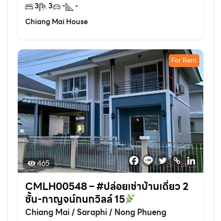
3
3
-
-
Chiang Mai House
For Rent
465
CMLH00548 – #ปล่อยเช่าบ้านเดี่ยว 2
ชั้น-กาญจน์กนกวิลล์ 15
Chiang Mai
/
Saraphi
/
Nong Phueng