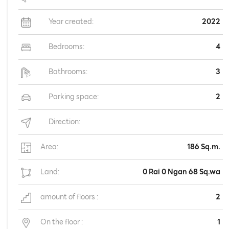
Year created:
2022
Bedrooms:
4
Bathrooms:
3
Parking space:
2
Direction:
Area:
186 Sq.m.
Land:
0 Rai 0 Ngan 68 Sq.wa
amount of floors :
2
On the floor :
1