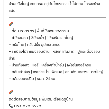
บ้านหลังใหญ่ สวยครบ อยู่ต้นโครงการ น้ำไม่ท่วม โครงสร้าง
แน่น
―――――――――――――――――――――――――
– ที่ดิน 68ตร.วา | พื้นที่ใช้สอย 186ตร.ม.
– 4ห้องนอน | 3ห้องน้ำ | 1ห้องรับแขกใหญ่
– ครัวไทย | ครัวฝรั่ง อุปกรณ์ครบ
– ระเบียงไม้ระแนงรอบบ้าน | หลังคากันสาด | ปูกระเบื้องรอบ
บ้าน
– ม่านทั้งหลัง | แอร์ | เครื่องทำน้ำอุ่น | เฟอร์นิเจอร์ครบ
– คลับเฮ้าส์หรู | สระว่ายน้ำ | ฟิตเนส | สวนส่วนกลางขนาดใหญ่
– กล้องวงจรปิด | รปภ. 24ชม.
―――――――――――――――――――――――――
ติดต่อสอบถามข้อมูลเพิ่มเติมหรือนัดดูบ้าน
063-528-9928