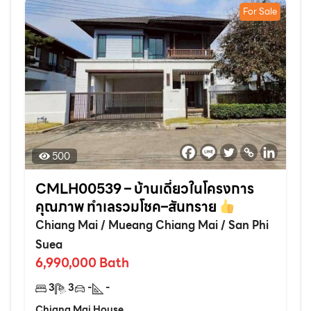
For Sale
500
CMLH00539 – บ้านเดี่ยวในโครงการ
คุณภาพ ทำเลรวมโชค–สันทราย
Chiang Mai
/
Mueang Chiang Mai
/
San Phi
Suea
6,990,000
Bath
3
3
-
-
Chiang Mai House