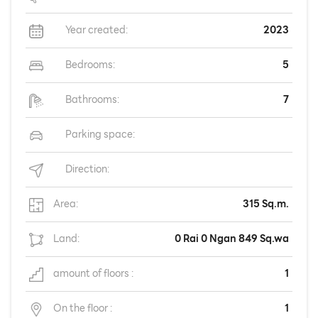
Year created:
2023
Bedrooms:
5
Bathrooms:
7
Parking space:
Direction:
Area:
315 Sq.m.
Land:
0 Rai 0 Ngan 849 Sq.wa
amount of floors :
1
On the floor :
1