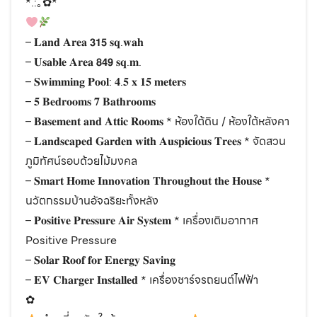
*.:｡✿*ﾟ
– 𝐋𝐚𝐧𝐝 𝐀𝐫𝐞𝐚 𝟯𝟭𝟱 𝐬𝐪.𝐰𝐚𝐡
– 𝐔𝐬𝐚𝐛𝐥𝐞 𝐀𝐫𝐞𝐚 𝟴𝟰𝟵 𝐬𝐪.𝐦.
– 𝐒𝐰𝐢𝐦𝐦𝐢𝐧𝐠 𝐏𝐨𝐨𝐥: 𝟒.𝟓 𝐱 𝟏𝟓 𝐦𝐞𝐭𝐞𝐫𝐬
– 𝟓 𝐁𝐞𝐝𝐫𝐨𝐨𝐦𝐬 𝟕 𝐁𝐚𝐭𝐡𝐫𝐨𝐨𝐦𝐬
– 𝐁𝐚𝐬𝐞𝐦𝐞𝐧𝐭 𝐚𝐧𝐝 𝐀𝐭𝐭𝐢𝐜 𝐑𝐨𝐨𝐦𝐬 * ห้องใต้ดิน / ห้องใต้หลังคา
– 𝐋𝐚𝐧𝐝𝐬𝐜𝐚𝐩𝐞𝐝 𝐆𝐚𝐫𝐝𝐞𝐧 𝐰𝐢𝐭𝐡 𝐀𝐮𝐬𝐩𝐢𝐜𝐢𝐨𝐮𝐬 𝐓𝐫𝐞𝐞𝐬 * จัดสวน
ภูมิทัศน์รอบด้วยไม้มงคล
– 𝐒𝐦𝐚𝐫𝐭 𝐇𝐨𝐦𝐞 𝐈𝐧𝐧𝐨𝐯𝐚𝐭𝐢𝐨𝐧 𝐓𝐡𝐫𝐨𝐮𝐠𝐡𝐨𝐮𝐭 𝐭𝐡𝐞 𝐇𝐨𝐮𝐬𝐞 *
นวัตกรรมบ้านอัจฉริยะทั้งหลัง
– 𝐏𝐨𝐬𝐢𝐭𝐢𝐯𝐞 𝐏𝐫𝐞𝐬𝐬𝐮𝐫𝐞 𝐀𝐢𝐫 𝐒𝐲𝐬𝐭𝐞𝐦 * เครื่องเติมอากาศ
Positive Pressure
– 𝐒𝐨𝐥𝐚𝐫 𝐑𝐨𝐨𝐟 𝐟𝐨𝐫 𝐄𝐧𝐞𝐫𝐠𝐲 𝐒𝐚𝐯𝐢𝐧𝐠
– 𝐄𝐕 𝐂𝐡𝐚𝐫𝐠𝐞𝐫 𝐈𝐧𝐬𝐭𝐚𝐥𝐥𝐞𝐝 * เครื่องชาร์จรถยนต์ไฟฟ้า
✿