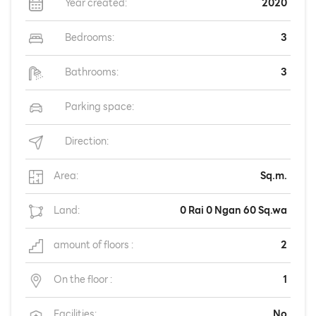
Year created:
2020
Bedrooms:
3
Bathrooms:
3
Parking space:
Direction:
Area:
Sq.m.
Land:
0 Rai 0 Ngan 60 Sq.wa
amount of floors :
2
On the floor :
1
Facilities:
No