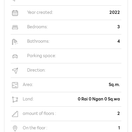
Year created:
2022
Bedrooms:
3
Bathrooms:
4
Parking space:
Direction:
Area:
Sq.m.
Land:
0 Rai 0 Ngan 0 Sq.wa
amount of floors :
2
On the floor :
1