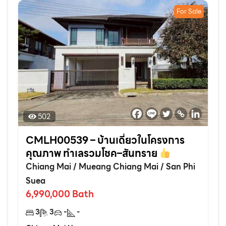
For Sale
502
CMLH00539 – บ้านเดี่ยวในโครงการ
คุณภาพ ทำเลรวมโชค–สันทราย
Chiang Mai
/
Mueang Chiang Mai
/
San Phi
Suea
6,990,000
Bath
3
3
-
-