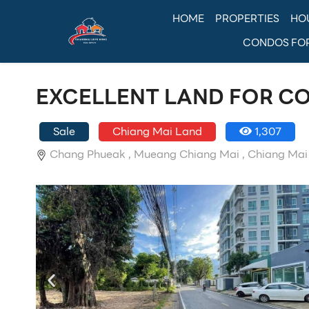
HOME
PROPERTIES
HO
CONDOS FO
EXCELLENT LAND FOR C
Sale
Chiang Mai Land
1,307
Chang Phueak ,
Mueang Chiang Mai ,
Chiang Mai
EN
TH