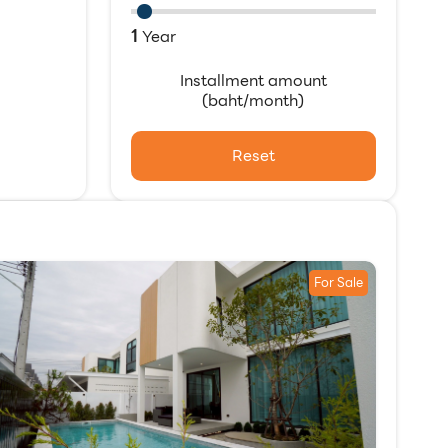
1
Year
Installment amount
(baht/month)
Reset
For Sale