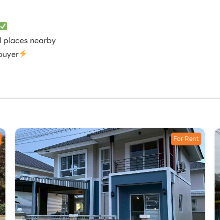
 places nearby
buyer
For Rent