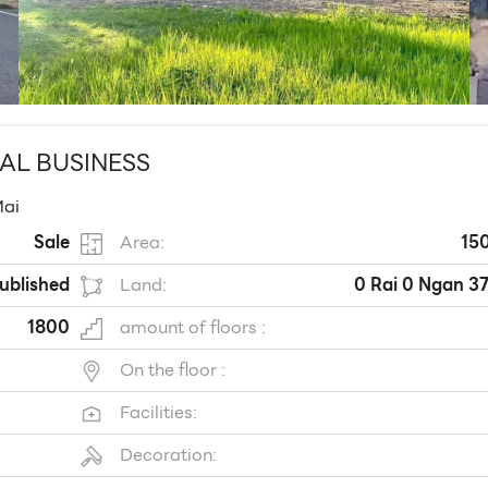
AL BUSINESS
Mai
Sale
Area:
15
ublished
Land:
0 Rai 0 Ngan 3
1800
amount of floors :
On the floor :
Facilities:
Decoration: