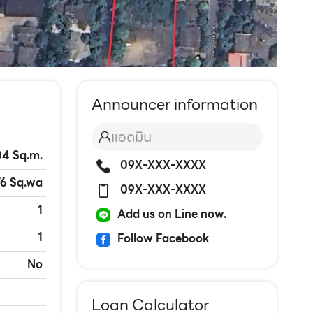
Announcer information
แอดมิน
04 Sq.m.
09X-XXX-XXXX
76 Sq.wa
09X-XXX-XXXX
1
Add us on Line now.
1
Follow Facebook
No
Loan Calculator