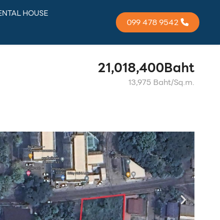
ENTAL HOUSE
099 478 9542
21,018,400Baht
13,975 Baht/Sq.m.