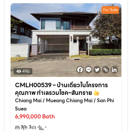
For Sale
496
CMLH00539 – บ้านเดี่ยวในโครงการ
คุณภาพ ทำเลรวมโชค–สันทราย
Chiang Mai
/
Mueang Chiang Mai
/
San Phi
Suea
6,990,000
Bath
3
3
-
-