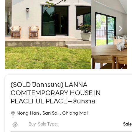
EN
TH
(SOLD ปิดการขาย) LANNA
COMTEMPORARY HOUSE IN
PEACEFUL PLACE – สันทราย
Nong Han ,
San Sai ,
Chiang Mai
Buy-Sale Type::
Sale