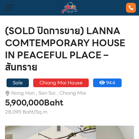
(SOLD ปิดการขาย) LANNA
COMTEMPORARY HOUSE
IN PEACEFUL PLACE –
สันทราย
Sale
Chiang Mai House
944
Nong Han ,
San Sai ,
Chiang Mai
5,900,000Baht
28,095 Baht/Sq.m.