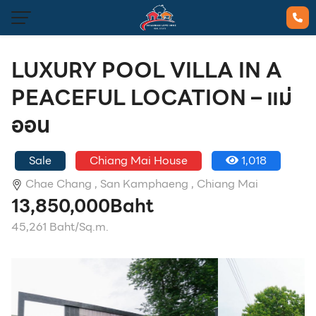
LUXURY POOL VILLA IN A
PEACEFUL LOCATION – แม่
ออน
Sale
Chiang Mai House
1,018
Chae Chang ,
San Kamphaeng ,
Chiang Mai
13,850,000Baht
45,261 Baht/Sq.m.