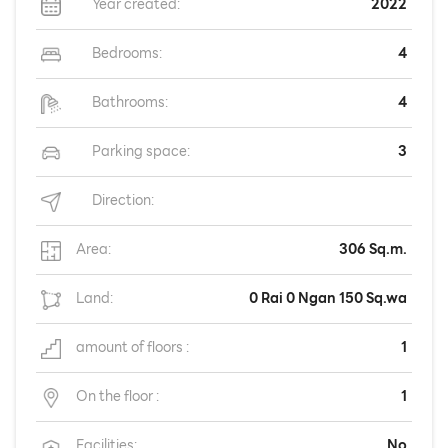
Year created:
2022
Bedrooms:
4
Bathrooms:
4
Parking space:
3
Direction:
Area:
306 Sq.m.
Land:
0 Rai 0 Ngan 150 Sq.wa
amount of floors :
1
On the floor :
1
Facilities:
No