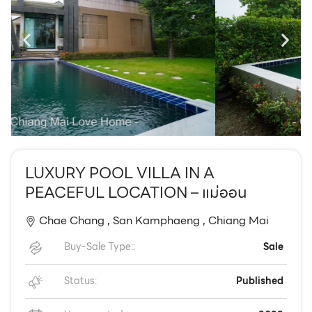
EN
TH
LUXURY POOL VILLA IN A
PEACEFUL LOCATION – แม่ออน
Chae Chang ,
San Kamphaeng ,
Chiang Mai
Buy-Sale Type::
Sale
Status:
Published