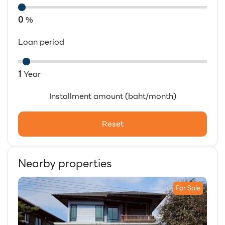
0
%
Loan period
1
Year
Installment amount (baht/month)
Reset
Nearby properties
For Sale