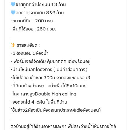
ขายถูกกว่าประเมิน 1.3 ล้าน
ลดราคาจากเดิม 8.99 ล้าน
-ขนาดที่ดิน : 200 ตรว.
-พื้นที่ใช้สอย : 280 ตรม.
.
รายละเอียด :
-5ห้องนอน 3ห้องน้ำ
-เฟอร์นิเจอร์จัดเต็ม คุ้มมากตกแต่งพร้อมอยู่
-บ้านใหม่นอกโครงการ (ไม่มีค่าส่วนกลาง)
-ไม่เปลี่ยว เข้าซอย300ม.จากวงแหวนรอบ3
-ที่ดินกว้างทำสระว่ายน้ำเพิ่มได้5×10เมตร
-โถงกลางสูงDouble high ceiling
-จอดรถได้ 4-6คัน ในพื้นที่บ้าน
(ชั้นล่าง2ห้องเป็นห้องอเนกประสงค์หรือห้องนอน)
.
ตัวบ้านอยู่ใกล้ร้านอาหารและคาเฟ่มีสระว่ายน้ำให้บริการใกล้