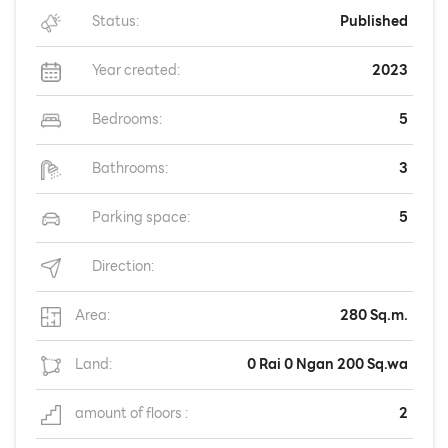
Status:
Published
Year created:
2023
Bedrooms:
5
Bathrooms:
3
Parking space:
5
Direction:
Area:
280 Sq.m.
Land:
0 Rai 0 Ngan 200 Sq.wa
amount of floors :
2