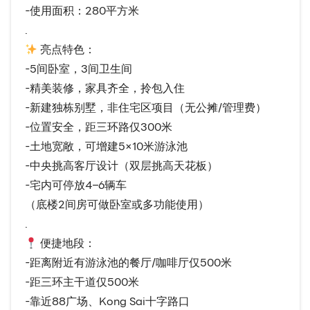
-使用面积：280平方米
.
亮点特色：
-5间卧室，3间卫生间
-精美装修，家具齐全，拎包入住
-新建独栋别墅，非住宅区项目（无公摊/管理费）
-位置安全，距三环路仅300米
-土地宽敞，可增建5×10米游泳池
-中央挑高客厅设计（双层挑高天花板）
-宅内可停放4–6辆车
（底楼2间房可做卧室或多功能使用）
.
便捷地段：
-距离附近有游泳池的餐厅/咖啡厅仅500米
-距三环主干道仅500米
-靠近88广场、Kong Sai十字路口