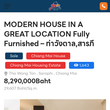
MODERN HOUSE IN A
GREAT LOCATION Fully
Furnished – ท่าวังตาล,สารภี
Sale
Chiang Mai House
Chiang Mai Housing Estate
1,643
Tha Wang Tan ,
Saraphi ,
Chiang Mai
8,290,000Baht
29,607 Baht/Sq.m.