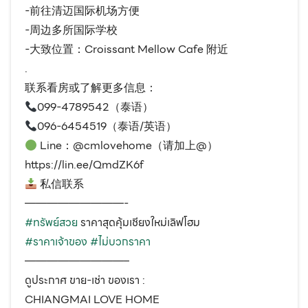
-前往清迈国际机场方便
-周边多所国际学校
-大致位置：Croissant Mellow Cafe 附近
.
联系看房或了解更多信息：
099-4789542（泰语）
096-6454519（泰语/英语）
Line：@cmlovehome（请加上@）
https://lin.ee/QmdZK6f
私信联系
—————————-
#ทรัพย์สวย
ราคาสุดคุ้มเชียงใหม่เลิฟโฮม
#ราคาเจ้าของ
#ไม่บวกราคา
—————————–
ดูประกาศ ขาย-เช่า ของเรา :
CHIANGMAI LOVE HOME