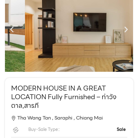
EN
TH
MODERN HOUSE IN A GREAT
LOCATION Fully Furnished – ท่าวัง
ตาล,สารภี
Tha Wang Tan ,
Saraphi ,
Chiang Mai
Buy-Sale Type::
Sale