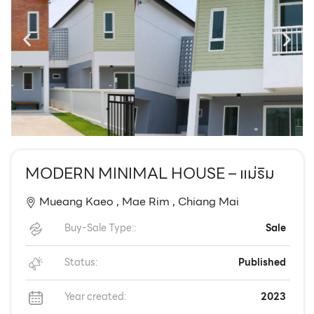
EN
TH
MODERN MINIMAL HOUSE – แม่ริม
Mueang Kaeo ,
Mae Rim ,
Chiang Mai
Buy-Sale Type::
Sale
Status:
Published
Year created:
2023