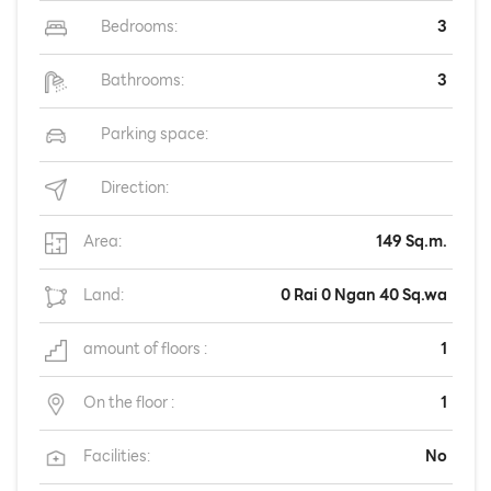
Bedrooms:
3
Bathrooms:
3
Parking space:
Direction:
Area:
149 Sq.m.
Land:
0 Rai 0 Ngan 40 Sq.wa
amount of floors :
1
On the floor :
1
Facilities:
No