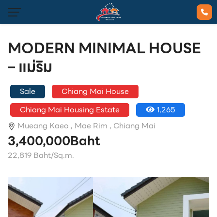
MODERN MINIMAL HOUSE
– แม่ริม
Sale
Chiang Mai House
Chiang Mai Housing Estate
1,265
Mueang Kaeo ,
Mae Rim ,
Chiang Mai
3,400,000Baht
22,819 Baht/Sq.m.