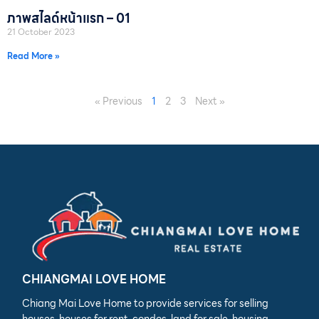
ภาพสไลด์หน้าแรก – 01
21 October 2023
Read More »
« Previous
1
2
3
Next »
CHIANGMAI LOVE HOME
Chiang Mai Love Home to provide services for selling
houses, houses for rent, condos, land for sale, housing